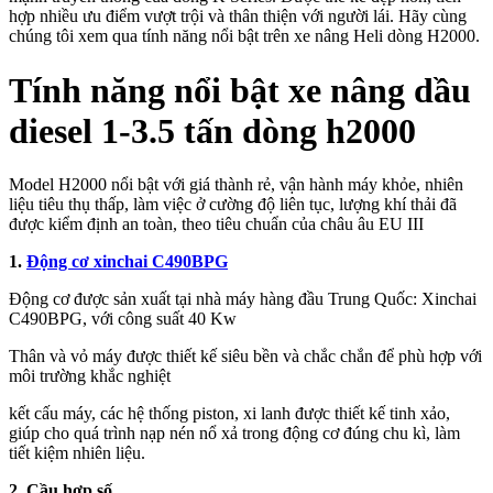
hợp nhiều ưu điểm vượt trội và thân thiện với người lái. Hãy cùng
chúng tôi xem qua tính năng nổi bật trên xe nâng Heli dòng H2000.
Tính năng nổi bật xe nâng dầu
diesel 1-3.5 tấn dòng h2000
Model H2000 nổi bật với giá thành rẻ, vận hành máy khỏe, nhiên
liệu tiêu thụ thấp, làm việc ở cường độ liên tục, lượng khí thải đã
được kiểm định an toàn, theo tiêu chuẩn của châu âu EU III
1.
Động cơ xinchai C490BPG
Động cơ được sản xuất tại nhà máy hàng đầu Trung Quốc: Xinchai
C490BPG, với công suất 40 Kw
Thân và vỏ máy được thiết kế siêu bền và chắc chắn để phù hợp với
môi trường khắc nghiệt
kết cấu máy, các hệ thống piston, xi lanh được thiết kế tinh xảo,
giúp cho quá trình nạp nén nổ xả trong động cơ đúng chu kì, làm
tiết kiệm nhiên liệu.
2. Cầu hợp số