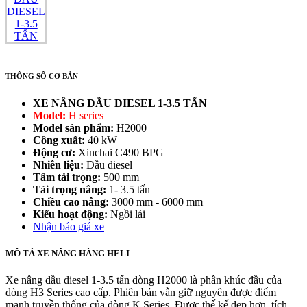
THÔNG SỐ CƠ BẢN
XE NÂNG DẦU DIESEL 1-3.5 TẤN
Model:
H series
Model sản phẩm:
H2000
Công xuất:
40 kW
Động cơ:
Xinchai C490 BPG
Nhiên liệu:
Dầu diesel
Tâm tải trọng:
500 mm
Tải trọng nâng:
1- 3.5 tấn
Chiều cao nâng:
3000 mm - 6000 mm
Kiểu hoạt động:
Ngồi lái
Nhận báo giá xe
MÔ TẢ XE NÂNG HÀNG HELI
Xe nâng dầu diesel 1-3.5 tấn dòng H2000 là phân khúc đầu của
dòng H3 Series cao cấp. Phiên bản vẫn giữ nguyên được điểm
mạnh truyền thống của dòng K Series. Được thế kế đẹp hơn, tích