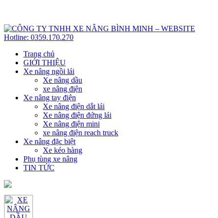
Hotline: 0359.170.270
Trang chủ
GIỚI THIỆU
Xe nâng ngồi lái
Xe nâng dầu
xe nâng điện
Xe nâng tay điện
Xe nâng điện dắt lái
Xe nâng điện đứng lái
Xe nâng điện mini
xe nâng điện reach truck
Xe nâng đặc biệt
Xe kéo hàng
Phụ tùng xe nâng
TIN TỨC