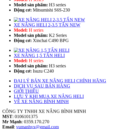
Model sản phẩm:
H3 series
Động cơ:
Mitsumishi S6S-230
XE NÂNG HELI 2-3.5 TẤN NEW
Model:
H series
Model sản phẩm:
K2 Series
Động cơ:
Xinchai C490 BPG
XE NÂNG 1,5 TẤN HELI
Model:
H series
Model sản phẩm:
H3 series
Động cơ:
Isuzu C240
ĐẠI LÝ BÁN XE NÂNG HELI CHÍNH HÃNG
DỊCH VỤ SAU BÁN HÀNG
GIỚI THIỆU
LƯU Ý KHI MUA XE NÂNG HELI
VỀ XE NÂNG BÌNH MINH
CÔNG TY TNHH XE NÂNG BÌNH MINH
MST
: 0106101375
Mr Mạnh
: 0359.170.270
Email
:
vumanhvx@gmail.com