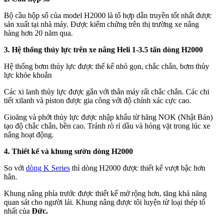
Bộ cầu hộp số của model H2000 là tổ hợp dẫn truyền tốt nhất được
sản xuất tại nhà máy. Được kiểm chứng trên thị trường xe nâng
hàng hơn 20 năm qua.
3. Hệ thống thủy lực trên xe nâng Heli 1-3.5 tấn dòng H2000
Hệ thống bơm thủy lực được thế kế nhỏ gọn, chắc chắn, bơm thủy
lực khỏe khoắn
Các xi lanh thủy lực được gắn với thân máy rất chắc chắn. Các chi
tiết xilanh và piston được gia công với độ chính xác cực cao.
Gioăng và phớt thủy lực được nhập khẩu từ hãng NOK (Nhật Bản)
tạo độ chắc chắn, bền cao. Tránh rò rỉ dầu và hỏng vặt trong lúc xe
nâng hoạt động.
4. Thiết kế và khung sườn dòng H2000
So với
dòng K Series
thì dòng H2000 được thiết kế vượt bậc hơn
hẳn.
Khung nâng phía trước được thiết kế mở rộng hơn, tăng khả năng
quan sát cho người lái. Khung nâng được tôi luyện từ loại thép tố
nhất của
Đức.